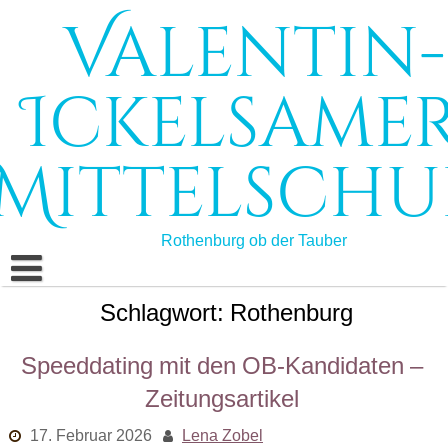
Skip
Valentin-
to
content
Ickelsamer
Mittelschu
Rothenburg ob der Tauber
Schlagwort:
Rothenburg
Start
Schule
Speeddating mit den OB-Kandidaten –
Zeitungsartikel
Schulleben
Schulprofil
17. Februar 2026
Lena Zobel
Bildungsangebote
Schulleitung