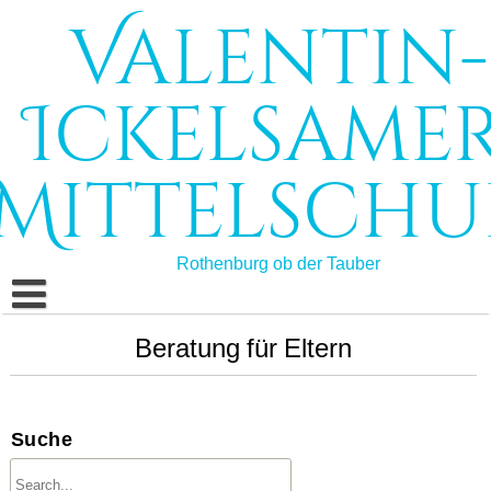
Skip
Valentin-
to
content
Ickelsamer
Mittelschu
Rothenburg ob der Tauber
Start
Beratung für Eltern
Schule
Schulleben
Schulprofil
Suche
Bildungsangebote
Schulleitung