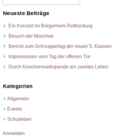
Beratungsangebote
Kollegium
Abschlüsse
Neueste Beiträge
Downloads
Sprechstunden im Schuljahr 2025/26
Gebundene Ganztagsschule
Beratung für Eltern
Ein Konzert im Bürgerheim Rothenburg
Besuch der Moschee
Termine
Elternbeirat
Offene Ganztagsschule
Beratung für Schülerinnen und Schüler
Prüfungen
Jugendsozialarbeit
Bericht zum Schnuppertag der neuen 5. Klassen
Förderkreis
Musikklassen
Berufsberatung
Jahresberichte
Prüfungstermine Qualifizierender Mittelschulabschluss 2
Schulberatung /Schulpsychologie
Vertrauenslehrkraft
Qualifizierender Mittelschulabschluss
Impressionen vom Tag der offenen Tür
Facility-Team
Deutsch als Zweitsprache an der Mittelschule
Links
Prüfungstermine Mittlerer Schulabschluss 2026
Hilfsangebote bei Depression und Angsstörungen
Berufswahlbegleitung
Mittlerer Bildungsabschluss
Durch Knochenmarkspende ein zweites Leben
Schulhunde
Nutzungsbedingungen MS-Teams
Agentur für Arbeit
Projektprüfung für externe Teilnehmer
Kategorien
SMV
Allgemein
Regelung im Krankheitsfall/Attestpflicht
Events
Schulleben
Anmelden