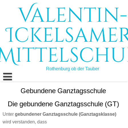
Skip
Valentin-
to
content
Ickelsamer
Mittelschu
Rothenburg ob der Tauber
Start
Gebundene Ganztagsschule
Schule
Die gebundene Ganztagsschule (GT)
Schulleben
Schulprofil
Unter
gebundener Ganztagsschule (Ganztagsklasse)
wird verstanden, dass
Bildungsangebote
Schulleitung