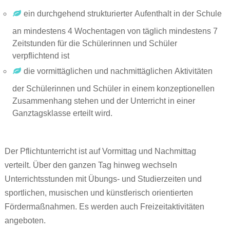
ein durchgehend strukturierter Aufenthalt in der Schule
Beratungsangebote
Kollegium
Abschlüsse
an mindestens 4 Wochentagen von täglich mindestens 7
Downloads
Sprechstunden im Schuljahr 2025/26
Gebundene Ganztagsschule
Beratung für Eltern
Zeitstunden für die Schülerinnen und Schüler
verpflichtend ist
Termine
Elternbeirat
Offene Ganztagsschule
Beratung für Schülerinnen und Schüler
Prüfungen
Jugendsozialarbeit
die vormittäglichen und nachmittäglichen Aktivitäten
Förderkreis
Musikklassen
Berufsberatung
Jahresberichte
Prüfungstermine Qualifizierender Mittelschulabschluss 2
Schulberatung /Schulpsychologie
Vertrauenslehrkraft
Qualifizierender Mittelschulabschluss
der Schülerinnen und Schüler in einem konzeptionellen
Zusammenhang stehen und der Unterricht in einer
Facility-Team
Deutsch als Zweitsprache an der Mittelschule
Links
Prüfungstermine Mittlerer Schulabschluss 2026
Hilfsangebote bei Depression und Angsstörungen
Berufswahlbegleitung
Mittlerer Bildungsabschluss
Ganztagsklasse erteilt wird.
Schulhunde
Nutzungsbedingungen MS-Teams
Agentur für Arbeit
Projektprüfung für externe Teilnehmer
Der Pflichtunterricht ist auf Vormittag und Nachmittag
SMV
verteilt. Über den ganzen Tag hinweg wechseln
Regelung im Krankheitsfall/Attestpflicht
Unterrichtsstunden mit Übungs- und Studierzeiten und
sportlichen, musischen und künstlerisch orientierten
Fördermaßnahmen. Es werden auch Freizeitaktivitäten
angeboten.