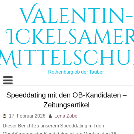
Skip
Valentin-
to
content
Ickelsamer
Mittelschu
Rothenburg ob der Tauber
Start
Speeddating mit den OB-Kandidaten –
Zeitungsartikel
Schule
17. Februar 2026
Lena Zobel
Schulleben
Schulprofil
Dieser Bericht zu unserem Speeddating mit den
Bildungsangebote
Schulleitung
Oberbürgermeister-Kandidaten ist am Montag, den 16.