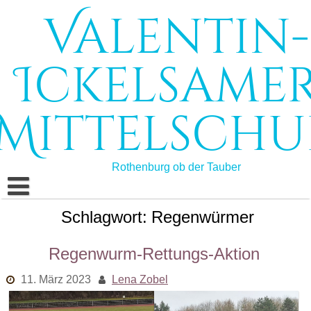
Skip
Valentin-
to
content
Ickelsamer
Mittelschu
Rothenburg ob der Tauber
Schlagwort:
Regenwürmer
Start
Schule
Regenwurm-Rettungs-Aktion
Schulleben
Schulprofil
11. März 2023
Lena Zobel
Bildungsangebote
Schulleitung