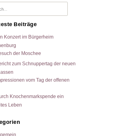
este Beiträge
in Konzert im Bürgerheim
henburg
esuch der Moschee
ericht zum Schnuppertag der neuen
lassen
mpressionen vom Tag der offenen
urch Knochenmarkspende ein
ites Leben
egorien
lgemein