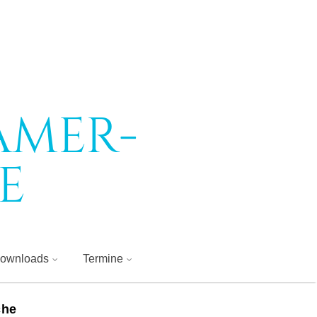
amer-
e
ownloads
Termine
che