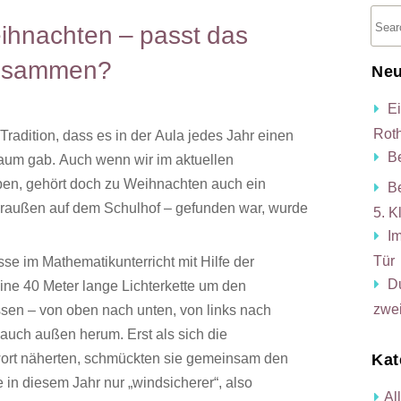
hnachten – passt das
usammen?
Neu
E
Rot
radition, dass es in der Aula jedes Jahr einen
B
um gab. Auch wenn wir im aktuellen
ben, gehört doch zu Weihnachten auch ein
B
draußen auf dem Schulhof – gefunden war, wurde
5. K
I
Tür
se im Mathematikunterricht mit Hilfe der
D
eine 40 Meter lange Lichterkette um den
zwe
en – von oben nach unten, von links nach
n auch außen herum. Erst als sich die
wort näherten, schmückten sie gemeinsam den
Kat
 in diesem Jahr nur „windsicherer“, also
Al