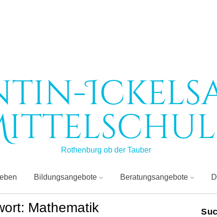
ntin-Ickels
ittelschul
Rothenburg ob der Tauber
leben
Bildungsangebote
Beratungsangebote
D
wort:
Mathematik
Su