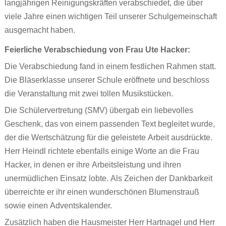
langjährigen Reinigungskräften verabschiedet, die über
viele Jahre einen wichtigen Teil unserer Schulgemeinschaft
Beratungsangebote
Kollegium
Abschlüsse
ausgemacht haben.
Downloads
Sprechstunden im Schuljahr 2025/26
Gebundene Ganztagsschule
Beratung für Eltern
Feierliche Verabschiedung von Frau Ute Hacker:
Termine
Elternbeirat
Offene Ganztagsschule
Beratung für Schülerinnen und Schüler
Prüfungen
Jugendsozialarbeit
Die Verabschiedung fand in einem festlichen Rahmen statt.
Die Bläserklasse unserer Schule eröffnete und beschloss
Förderkreis
Musikklassen
Berufsberatung
Jahresberichte
Prüfungstermine Qualifizierender Mittelschulabschluss 2
Schulberatung /Schulpsychologie
Vertrauenslehrkraft
Qualifizierender Mittelschulabschluss
die Veranstaltung mit zwei tollen Musikstücken.
Facility-Team
Deutsch als Zweitsprache an der Mittelschule
Links
Prüfungstermine Mittlerer Schulabschluss 2026
Hilfsangebote bei Depression und Angsstörungen
Berufswahlbegleitung
Mittlerer Bildungsabschluss
Die Schülervertretung (SMV) übergab ein liebevolles
Geschenk, das von einem passenden Text begleitet wurde,
Schulhunde
Nutzungsbedingungen MS-Teams
Agentur für Arbeit
Projektprüfung für externe Teilnehmer
der die Wertschätzung für die geleistete Arbeit ausdrückte.
Herr Heindl richtete ebenfalls einige Worte an die Frau
SMV
Hacker, in denen er ihre Arbeitsleistung und ihren
Regelung im Krankheitsfall/Attestpflicht
unermüdlichen Einsatz lobte. Als Zeichen der Dankbarkeit
überreichte er ihr einen wunderschönen Blumenstrauß
sowie einen Adventskalender.
Zusätzlich haben die Hausmeister Herr Hartnagel und Herr