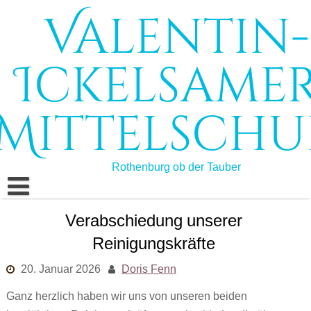
Skip
Valentin-
to
content
Ickelsamer
Mittelschu
Rothenburg ob der Tauber
Start
Verabschiedung unserer
Reinigungskräfte
Schule
20. Januar 2026
Doris Fenn
Schulleben
Schulprofil
Ganz herzlich haben wir uns von unseren beiden
Bildungsangebote
Schulleitung